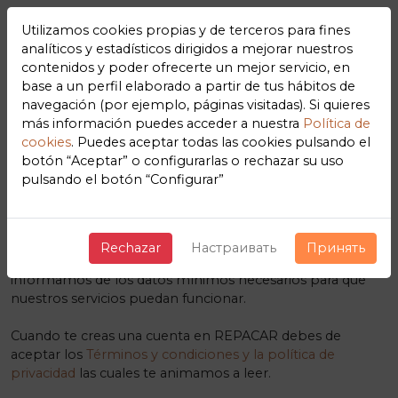
Utilizamos cookies propias y de terceros para fines
analíticos y estadísticos dirigidos a mejorar nuestros
contenidos y poder ofrecerte un mejor servicio, en
base a un perfil elaborado a partir de tus hábitos de
navegación (por ejemplo, páginas visitadas). Si quieres
Los datos mínimos para la
más información puedes acceder a nuestra
Política de
cookies
. Puedes aceptar todas las cookies pulsando el
correcta prestación de los
botón “Aceptar” o configurarlas o rechazar su uso
pulsando el botón “Configurar”
servicios
REPACAR
Nos gusta la transparencia y que nuestros usuarios y sus
Rechazar
Настраивать
Принять
datos se encuentren protegidos, es por ello que
informamos de los datos mínimos necesarios para que
nuestros servicios puedan funcionar.
Cuando te creas una cuenta en REPACAR debes de
aceptar los
Términos y condiciones y la política de
privacidad
las cuales te animamos a leer.